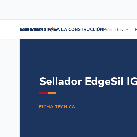
/
/
/
Inicio
Recursos
Centro de documentos
EgeSil IGS3723 Sellado
SILICONAS PARA LA CONSTRUCCIÓN
Productos
Sellador EdgeSil 
FICHA TÉCNICA