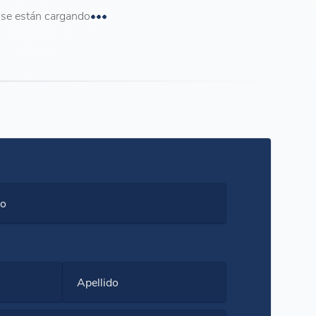
se están cargando
co
Apellido