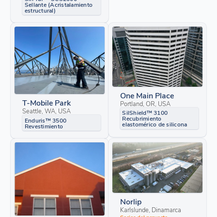
Sellante (Acristalamiento
estructural)
One Main Place
T-Mobile Park
Portland, OR, USA
Seattle, WA, USA
SilShield™ 3100
Recubrimiento
Enduris™ 3500
elastomérico de silicona
Revestimiento
Norlip
Karlslunde, Dinamarca