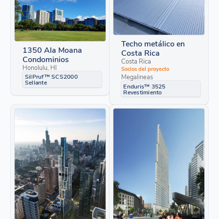
Techo metálico en
1350 Ala Moana
Costa Rica
Condominios
Costa Rica
Honolulu, HI
Socios del proyecto
Megalineas
SilPruf™ SCS2000
Sellante
Enduris™ 3525
Revestimiento