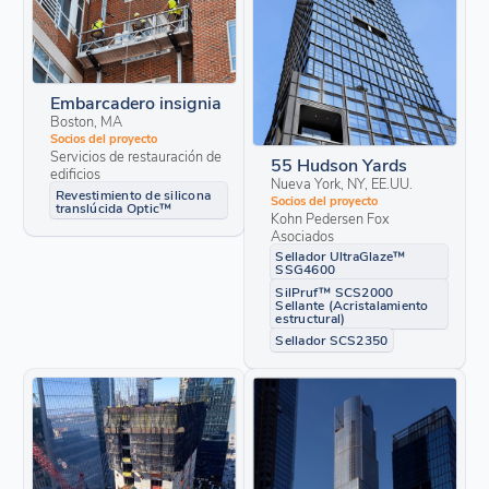
Embarcadero insignia
Boston, MA
Socios del proyecto
Servicios de restauración de
55 Hudson Yards
edificios
Nueva York, NY, EE.UU.
Revestimiento de silicona
Socios del proyecto
translúcida Optic™
Kohn Pedersen Fox
Asociados
Sellador UltraGlaze™
SSG4600
SilPruf™ SCS2000
Sellante (Acristalamiento
estructural)
Sellador SCS2350