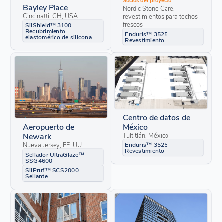
Socios del proyecto
Bayley Place
Nordic Stone Care,
Cincinatti, OH, USA
revestimientos para techos
frescos
SilShield™ 3100
Recubrimiento
Enduris™ 3525
elastomérico de silicona
Revestimiento
Centro de datos de
México
Aeropuerto de
Tultitlán, México
Newark
Nueva Jersey, EE. UU.
Enduris™ 3525
Revestimiento
Sellador UltraGlaze™
SSG4600
SilPruf™ SCS2000
Sellante