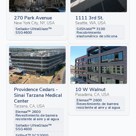
270 Park Avenue
1111 3rd St.
New York City, NY, USA
Seattle, WA, USA
Sellador UltraGlaze™
SilShield™ 3100
SSG4600
Recubrimiento
elastomérico de silicona
Providence Cedars -
10 W Walnut
Sinai Tarzana Medical
Pasadena, CA, USA
Center
Elemax™ 2600
Revestimiento de barrera
Tarzana, CA, USA
resistente al aire y al agua
Elemax™ 2600
Revestimiento de barrera
resistente al aire y al agua
Sellador UltraGlaze™
SSG4600
SilPruf™ SCS2000