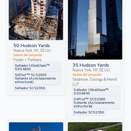
50 Hudson Yards
Nueva York, NY, EE.UU.
Socios del proyecto
Foster + Partners
35 Hudson Yards
Sellador UltraGlaze™
SSG4600
Nueva York, NY, EE.UU.
Socios del proyecto
SilPruf™ SCS2000
Sellante (Acristalamiento
Skidmore, Owings & Merrill
estructural)
LLP
Sellador SCS2350
Sellador UltraGlaze™
SSG4600
SilPruf™ SCS2000
Sellante (Acristalamiento
estructural)
Sellador SCS2350