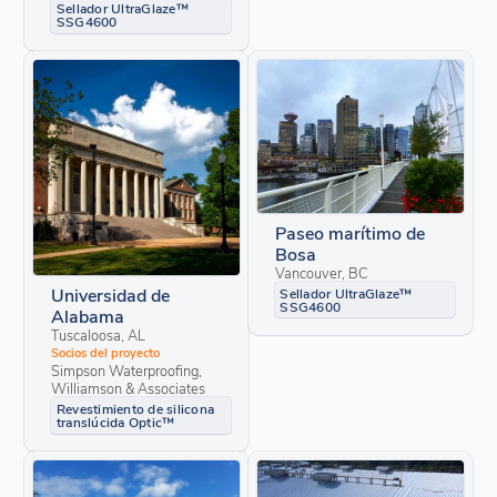
Sellador UltraGlaze™
SSG4600
Paseo marítimo de
Bosa
Vancouver, BC
Universidad de
Sellador UltraGlaze™
SSG4600
Alabama
Tuscaloosa, AL
Socios del proyecto
Simpson Waterproofing,
Williamson & Associates
Revestimiento de silicona
translúcida Optic™