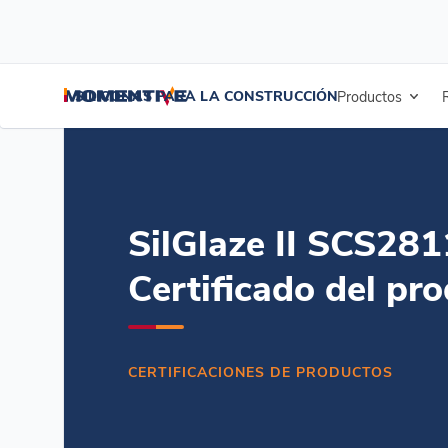
/
/
/
Inicio
Recursos
Centro de documentos
SilGlaze II SCS2811 Se
SILICONAS PARA LA CONSTRUCCIÓN
Productos
SilGlaze II SCS281
Certificado del pr
CERTIFICACIONES DE PRODUCTOS