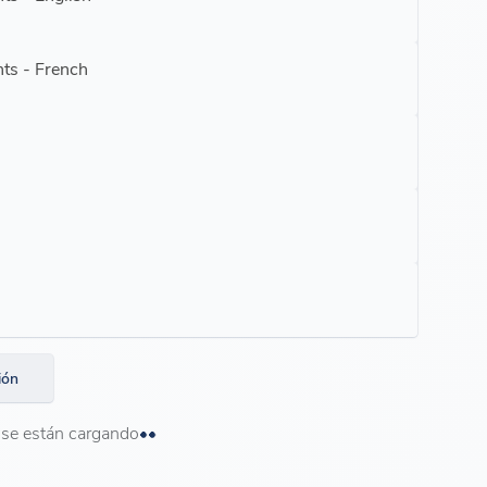
ts - French
ión
se están cargando