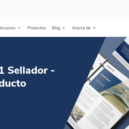
llador - Certificado del producto
Recursos
Proyectos
Blog
Acerca de
1 Sellador -
oducto