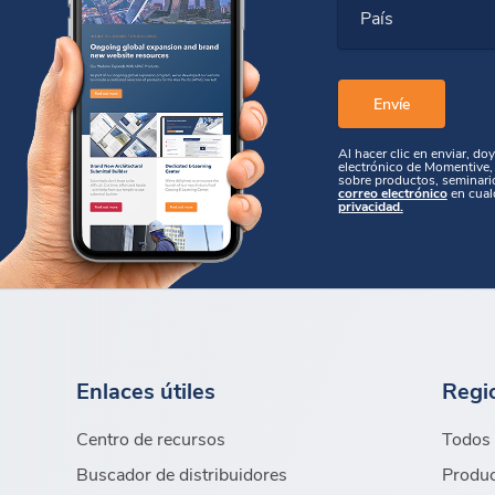
País
Al hacer clic en enviar, do
electrónico de Momentive, 
sobre productos, seminari
correo electrónico
en cual
privacidad.
Enlaces útiles
Regi
Centro de recursos
Todos 
Buscador de distribuidores
Produc