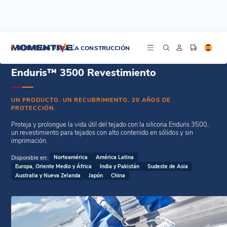
/
/
Inicio
Revestimientos de techo
Enduris™ 3500 Revestimiento
SILICONAS PARA LA CONSTRUCCIÓN
Enduris™ 3500 Revestimiento
UN PRODUCTO. UN RECUBRIMIENTO. 20 AÑOS DE
PROTECCIÓN.
Proteja y prolongue la vida útil del tejado con la silicona Enduris 3500,
un revestimiento para tejados con alto contenido en sólidos y sin
imprimación.
Disponible en:
Norteamérica
América Latina
Europa, Oriente Medio y África
India y Pakistán
Sudeste de Asia
Australia y Nueva Zelanda
Japón
China