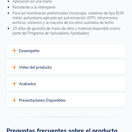
Aplicación en una mano
Resistente a la intemperie
Para las membranas preformadas monocapa, sistemas de tipo BUR,
metal, poliuretano aplicado por pulverización (SPF), bituminosos,
acrílicos, uretanos y la mayoría de los otros sustratos de techo
20 años de garantía de mano de obra y material disponible (como
parte del Programa de Aplicadores Aprobados)
Desempeño
Recubrimiento de alto espesor
Video del producto
No chorrea no presenta escurrimiento
Impermeable
Acabados
Desarrolla rápidamente las propiedades de resistencia a la
intemperie
No se ve afectado por el agua empozada/estancada
Actualmente disponible en seis colores estándares que permiten
Presentaciones Disponibles
atender los requerimientos de la mayoría de los edificios. También
Excelente durabilidad
hay disponibles colores personalizados.
La mejor elongación entre materiales similares
Embalaje disponible
Negro
Gris claro
Gris medio
Tan
Blanco
Resistencia a largo plazo comprobada para temperaturas
Cubetas de plástico de 5 galones
extremas, rayos UV, lluvia, nieve y condiciones atmosféricas.
Tambores de acero de 50 galones
Preguntas frecuentes sobre el producto
Rápido y fácil de aplicar