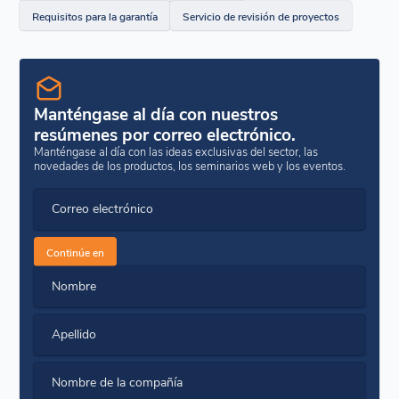
calidad de MPM contenidas en este documento.
sustrato o material presentado con la silicona específica
Requisitos para la garantía
Servicio de revisión de proyectos
que se esté considerando para el proyecto.
Nota: Debido a la interminable variabilidad de los diseños, sustratos y condiciones
de uso del proyecto, ni el PRS ni los resultados de las pruebas proporcionados
deben sustituir a un programa de pruebas de control de calidad continuo a lo largo
de la construcción del proyecto revisado. Las directrices de control de calidad se
Averigüe más...
proporcionan más adelante en este manual.
Manténgase al día con nuestros
resúmenes por correo electrónico.
Manténgase al día con las ideas exclusivas del sector, las
novedades de los productos, los seminarios web y los eventos.
Correo electrónico
Continúe en
Nombre
Apellido
Nombre de la compañía