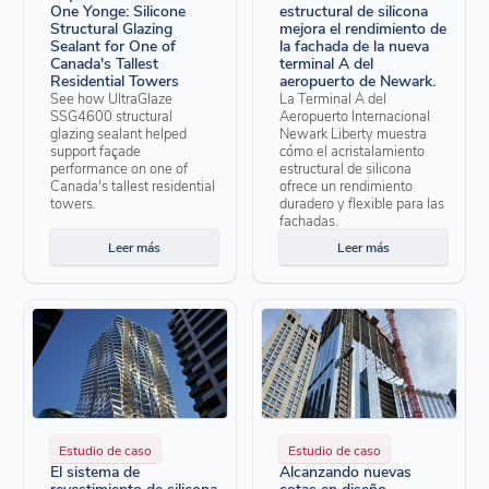
One Yonge: Silicone
estructural de silicona
Structural Glazing
mejora el rendimiento de
Sealant for One of
la fachada de la nueva
Canada's Tallest
terminal A del
Residential Towers
aeropuerto de Newark.
See how UltraGlaze
La Terminal A del
SSG4600 structural
Aeropuerto Internacional
glazing sealant helped
Newark Liberty muestra
support façade
cómo el acristalamiento
performance on one of
estructural de silicona
Canada's tallest residential
ofrece un rendimiento
towers.
duradero y flexible para las
fachadas.
Leer más
Leer más
Estudio de caso
Estudio de caso
El sistema de
Alcanzando nuevas
revestimiento de silicona
cotas en diseño