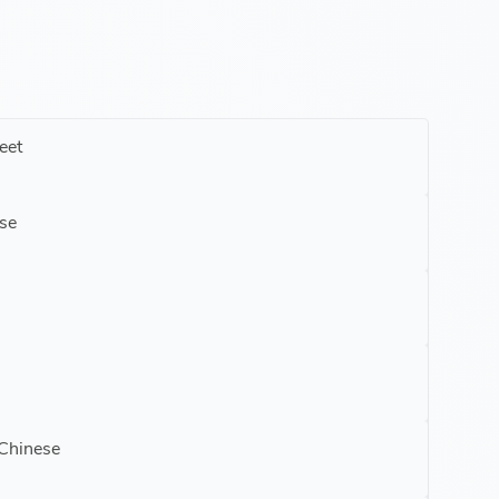
eet
se
 Chinese