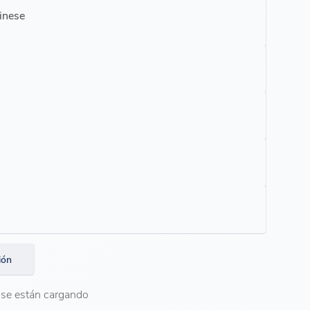
hinese
ión
se están cargando