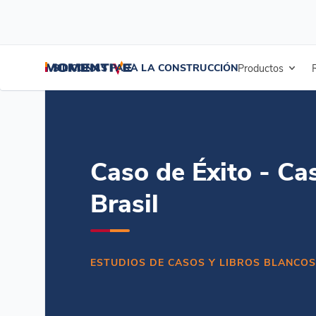
/
/
/
Inicio
Recursos
Centro de documentos
Caso de Éxito - Casa Ca
SILICONAS PARA LA CONSTRUCCIÓN
Productos
Caso de Éxito - Ca
Brasil
ESTUDIOS DE CASOS Y LIBROS BLANCOS