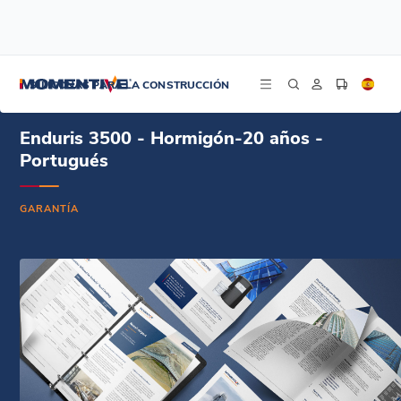
/
/
/
Inicio
Recursos
Centro de documentos
Enduris 3500 - Hormigón-20 años - Portugués
SILICONAS PARA LA CONSTRUCCIÓN
Enduris 3500 - Hormigón-20 años -
Portugués
GARANTÍA